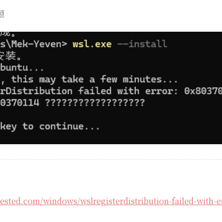
题
tested.com/windows/wslregisterdistribution-failed-with-e
l