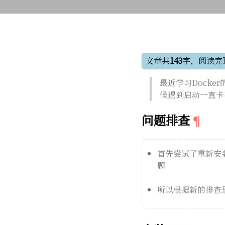
文章共
143
字，阅读完
最近学习Docke
候遇到启动一直卡在St
问题排查
首先尝试了重新安装
题
所以根据新的排查