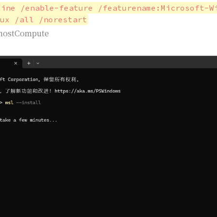
line /enable-feature /featurename:Microsoft-W
ux /all /norestart
hostCompute