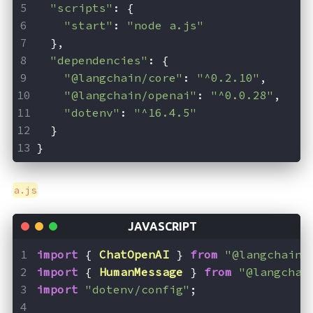
"scripts"
: {
"start"
: 
"node a.js"
  },
"dependencies"
: {
"@langchain/core"
: 
"^0.2.10"
,
"@langchain/openai"
: 
"^0.0.28"
,
"dotenv"
: 
"^16.4.5"
  }
}
a.js
import
 { 
ChatOpenAI
 } 
from
"@langchain/
import
 { 
HumanMessage
 } 
from
"@langchai
import
"dotenv/config"
;