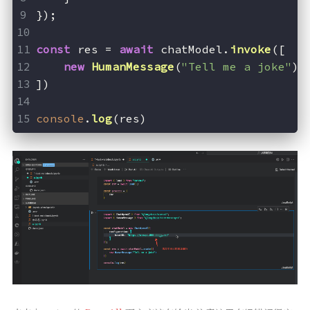
});
const
 res = 
await
 chatModel.
invoke
([
new
HumanMessage
(
"Tell me a joke"
)
])
console
.
log
(res)