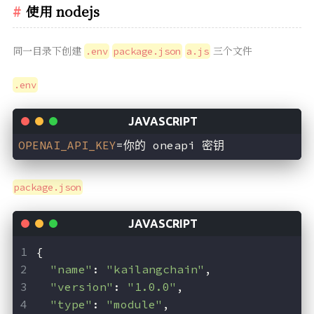
使用 nodejs
同一目录下创建
三个文件
.env
package.json
a.js
.env
OPENAI_API_KEY
=你的 oneapi 密钥
package.json
{
"name"
: 
"kailangchain"
,
"version"
: 
"1.0.0"
,
"type"
: 
"module"
,