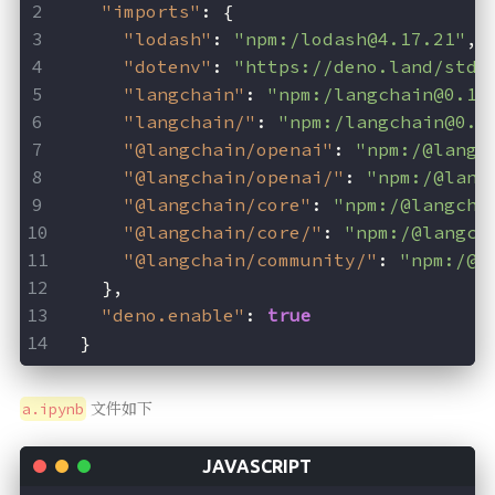
"imports"
:
{
"lodash"
:
"npm:/lodash@4.17.21"
,
"dotenv"
:
"https://deno.land/std@
"langchain"
:
"npm:/langchain@0.1.
"langchain/"
:
"npm:/langchain@0.1
"@langchain/openai"
:
"npm:/@langc
"@langchain/openai/"
:
"npm:/@lang
"@langchain/core"
:
"npm:/@langcha
"@langchain/core/"
:
"npm:/@langch
"@langchain/community/"
:
"npm:/@l
}
,
"deno.enable"
:
true
}
文件如下
a.ipynb