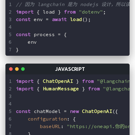
// 因为 langchain 是为 nodejs 设计，所
import
 { load } 
from
"dotenv"
;
const
 env = 
await
load
();
const
 process = {
    env
}
import
 { 
ChatOpenAI
 } 
from
"@langchain/
import
 { 
HumanMessage
 } 
from
"@langchai
const
 chatModel = 
new
ChatOpenAI
({
configuration
: {
baseURL
: 
"https://oneapi.你的on
    }