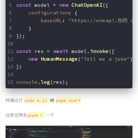
const
 model = 
new
ChatOpenAI
({
configuration
: {
baseURL
: 
"https://oneapi.你的 on
    }
});
const
 res = 
await
 model.
invoke
([
new
HumanMessage
(
"Tell me a joke"
)
])
console
.
log
(res);
终端运行
或
node a.js
pnpm start
这里记得先
一下
pnpm i