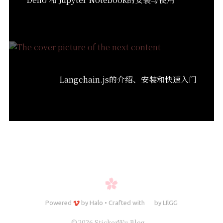
Langchain.js的介绍、安装和快速入门
Powered
by
Halo
•
Crafted with
by
LIlGG
© 2026 StickerWu Blog